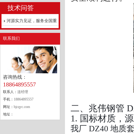
技术问答
河源实力见证，服务全国重
点工程
联系我们
咨询热线：
18864895557
联系人：
连经理
手机：
18864895557
二、兆伟钢管 D
网址：
bjcqyc.com
地址：
1. 国标材质，
我厂 DZ40 地