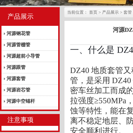
当前位置：
首页
> 产品展示 > 套管
产品展示
河源D
河源钢花管
河源管棚管
一、什么是 DZ
河源超前小导管
河源跟管
DZ40 地质套管又
河源套管
管
，是采用 DZ
密车丝加工而成的
河源岩芯管
拉强度≥550M
河源中空锚杆
蚀等特性，能在
注意事项
离不稳定地层、
安全顺利进行。