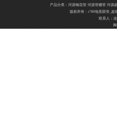
产品分类：
河源钢花管
河源管棚管
河源
版权所有：r780地质跟管_
联系人：连经
网