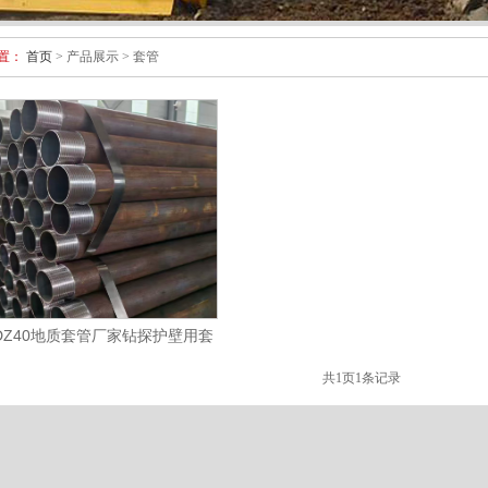
置：
首页
> 产品展示 > 套管
DZ40地质套管厂家钻探护壁用套
管 国标品质
共
1
页
1
条记录