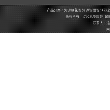
产品分类：
河源钢花管
河源管棚管
河源
版权所有：r780地质跟管_
联系人：连经
网